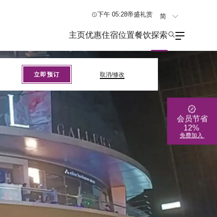
下午 05:29
帝盛礼赏
简
En
主页
优惠
住宿
位置
餐饮
探索
繁
立即预订
取消/修改
会员节省
12%
免费加入