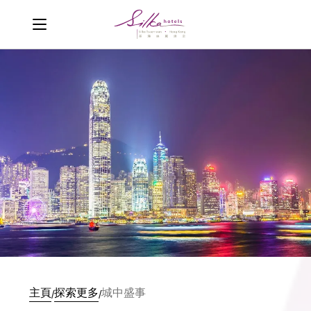
主頁
探索更多
城中盛事
/
/