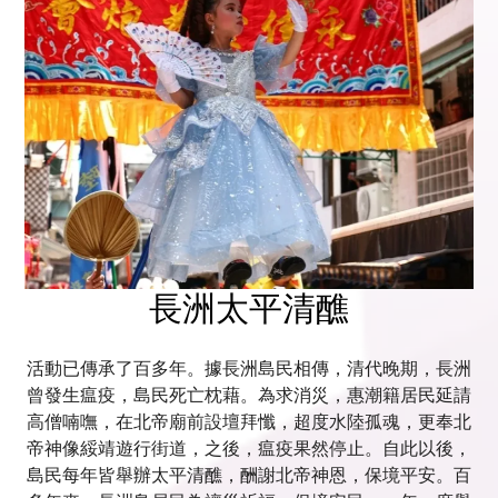
長洲太平清醮
活動已傳承了百多年。據長洲島民相傳，清代晚期，長洲
曾發生瘟疫，島民死亡枕藉。為求消災，惠潮籍居民延請
高僧喃嘸，在北帝廟前設壇拜懺，超度水陸孤魂，更奉北
帝神像綏靖遊行街道，之後，瘟疫果然停止。自此以後，
島民每年皆舉辦太平清醮，酬謝北帝神恩，保境平安。百