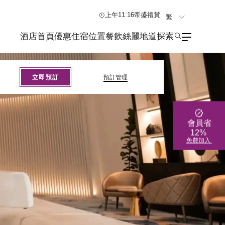
上午11:16
帝盛禮賞
繁
En
酒店首頁
優惠
住宿
位置
餐飲
絲麗地道探索
简
立即預訂
預訂管理
會員省
12%
免費加入