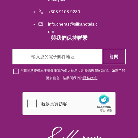
Melbourne
+603 9108 9280
info.cheras@silkahotels.c
Brisbane
om
與我們保持聯繫
Singapore
訂閱
London
*
*我同意授權本平臺收集我的個人信息，用於處理我的詢問。如需了解
更多信息，請參閱我們的
隱私政策
。
新山
香港
吉隆坡