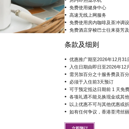
房内即热滤水机
免费使用健身中心
高速无线上网服务
免费使用房内咖啡及茶冲调
免费酒店穿梭巴士往来葵芳
条款及细则
优惠推广期至2026年12月31
入住日期由即日至2026年12
需另加百分之十服务费及百
必须于入住前3天预订
可于预定抵达日期前 1 天免
各项礼遇不能兑换现金或其
以上优惠不可与其他优惠或
如有任何争议，香港荃湾丝
立即预订