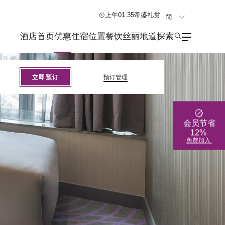
上午01:35
帝盛礼赏
简
En
酒店首页
优惠
住宿
位置
餐饮
丝丽地道探索
繁
立即预订
预订管理
会员节省
12%
免费加入