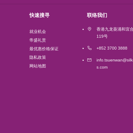
Wuhan
快速搜寻
联络我们
London
香港九龙葵涌和宜
就业机会
Shanghai
119号
帝盛礼赏
+852 3700 3888
最优惠价格保证
Chengdu
隐私政策
info.tsuenwan@silk
网站地图
s.com
Lushan
Perth
吉隆坡
Labuan