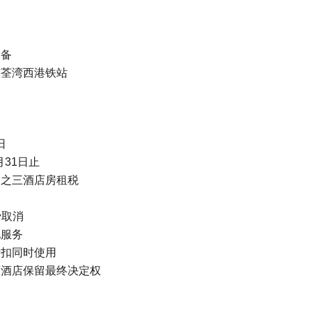
设备
及荃湾西港铁站
日
月31日止
分之三酒店房租税
费取消
他服务
折扣同时使用
丽酒店保留最终决定权